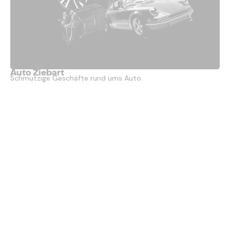
Auto Ziebart
Schmutzige Geschäfte rund ums Auto.