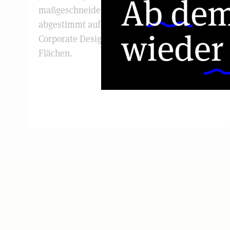
maßgeschneiderte Folierungskonzepte –
abgestimmt auf Ihre Anforderungen, Ihr
Corporate Design und die vorhandenen
Flächen.