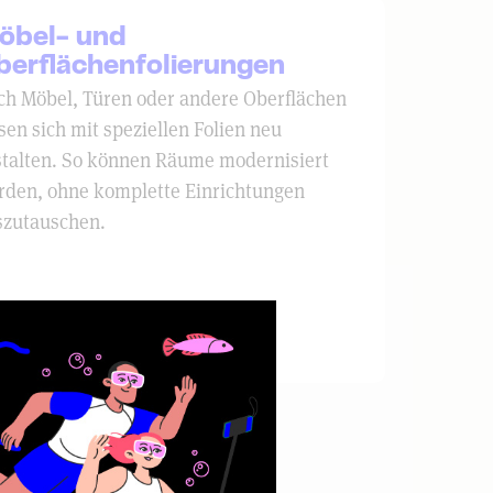
öbel- und
berflächenfolierungen
ch Möbel, Türen oder andere Oberflächen
sen sich mit speziellen Folien neu
stalten. So können Räume modernisiert
rden, ohne komplette Einrichtungen
szutauschen.