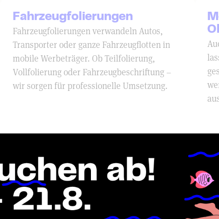
Fahrzeugfolierungen
M
Fahrzeugfolierungen verwandeln Autos,
O
Au
Transporter oder ganze Fahrzeugflotten in
las
mobile Werbeträger. Ob Teilfolierung,
ge
Vollfolierung oder Fahrzeugbeschriftung –
we
wir sorgen für professionelle Umsetzung.
au