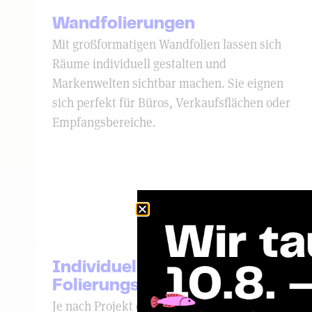
Wandfolierungen
Mit großformatigen Wandfolien lassen sich
Räume individuell gestalten und
Markenwelten sichtbar machen. Sie eignen
sich perfekt für Büros, Verkaufsflächen oder
Empfangsbereiche.
Individuelle
Folierungslösungen
Je nach Projekt entwickeln wir