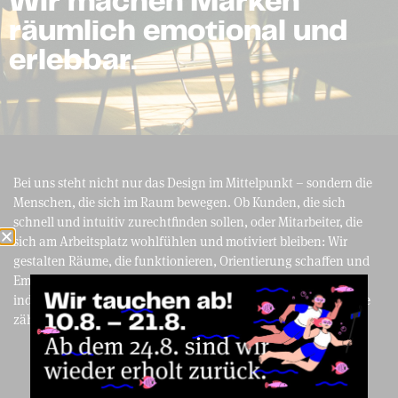
Wir machen Marken
räumlich emotional und
erlebbar.
Bei uns steht nicht nur das Design im Mittelpunkt – sondern die
Menschen, die sich im Raum bewegen. Ob Kunden, die sich
schnell und intuitiv zurechtfinden sollen, oder Mitarbeiter, die
sich am Arbeitsplatz wohlfühlen und motiviert bleiben: Wir
gestalten Räume, die funktionieren, Orientierung schaffen und
Emotionen auslösen. Unsere Konzepte sind durchdacht,
individuell und immer mit Blick auf den Nutzen. Denn am Ende
zählt nicht nur, wie es aussieht – sondern wie es wirkt.