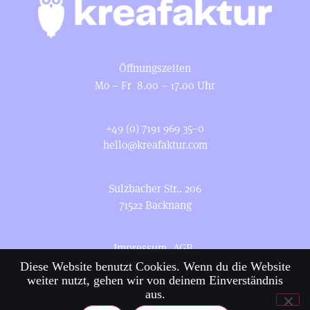
Öffnungszeiten
Mo – Fr 8.00 – 17.00 Uhr
+49 (0) 7191 969 35–0
hello@kreafaktur.com
Sulzbacher Str.. 206
71522 Backnang
Impressum
,
AGB
,
Datenschutz
Diese Website benutzt Cookies. Wenn du die Website
weiter nutzt, gehen wir von deinem Einverständnis
aus.