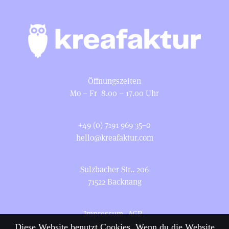
Öffnungszeiten
Mo – Fr 8.00 – 17.00 Uhr
+49 (0) 7191 969 35–0
hello@kreafaktur.com
Sulzbacher Str.. 206
71522 Backnang
Impressum
,
AGB
,
Datenschutz
Diese Website benutzt Cookies. Wenn du die Website