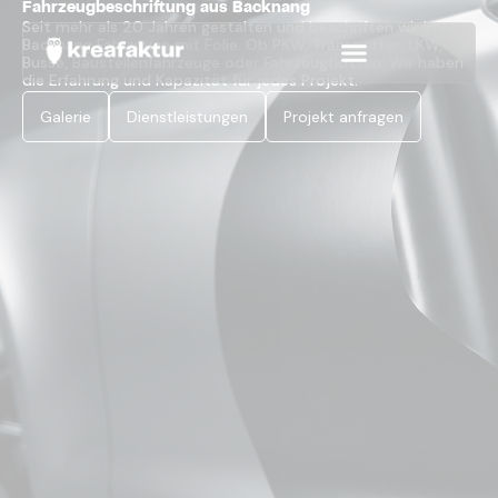
Fahrzeugbeschriftung aus Backnang
Seit mehr als 20 Jahren gestalten und beschriften wir in
Backnang Fahrzeuge mit Folie. Ob PKW, Transporter, LKW,
Busse, Baustellenfahrzeuge oder Fahrzeugflotten: Wir haben
die Erfahrung und Kapazität für jedes Projekt.
Galerie
Dienstleistungen
Projekt anfragen