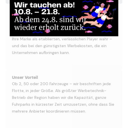
Ihr Vorteil
Eine einheitliche Flotte wirkt professionell und schafft
Wiedererkennung, egal wo Ihre Fahrzeuge gerade
unterwegs sind. Kunden und Interessenten nehmen
Ihre Marke als etablierten, verlässlichen Player wahr –
und das bei den günstigsten Werbekosten, die ein
Unternehmen aufbringen kann.
Unser Vorteil
Ob 2, 50 oder 200 Fahrzeuge – wir beschriften jede
Flotte, in jeder Größe. Als größter Werbetechnik-
Betrieb der Region haben wir die Kapazität, ganze
Fuhrparks in kürzester Zeit umzusetzen, ohne dass Sie
mehrere Anbieter koordinieren müssen.