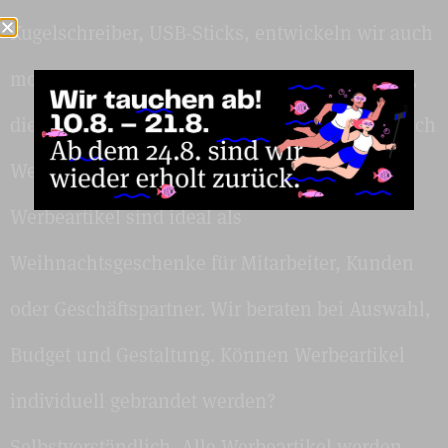
Kugelschreiber, USB-Sticks, entwickeln wir auch
moderne, kreative und neuartige Werbeartikel,
die sich klar vom Standard abheben. Eignen sich
Werbeartikel als Weihnachtsgeschenke? Ja.
Werbeartikel sind ideal als
Weihnachtsgeschenke für Mitarbeiter, Kunden
oder Geschäftspartner. Wir beraten bei Auswahl,
Budget und Gestaltung. Können Werbeartikel
individuell gebrandet werden?
Selbstverständlich. Alle Werbeartikel werden