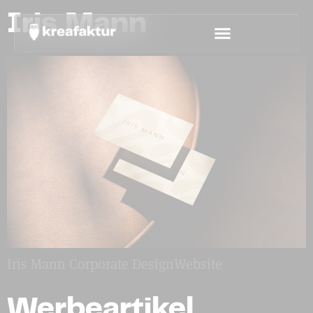
Iris Mann
Iris Mann Corporate DesignWebsite
Werbeartikel