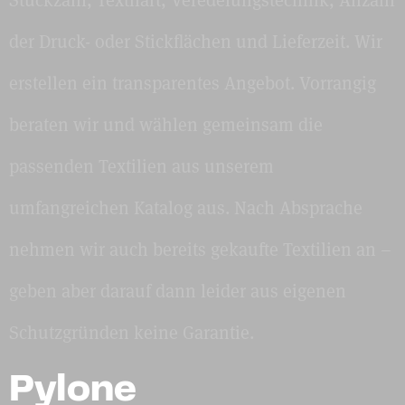
der Druck- oder Stickflächen und Lieferzeit. Wir
erstellen ein transparentes Angebot. Vorrangig
beraten wir und wählen gemeinsam die
passenden Textilien aus unserem
umfangreichen Katalog aus. Nach Absprache
nehmen wir auch bereits gekaufte Textilien an –
geben aber darauf dann leider aus eigenen
Schutzgründen keine Garantie.
Pylone